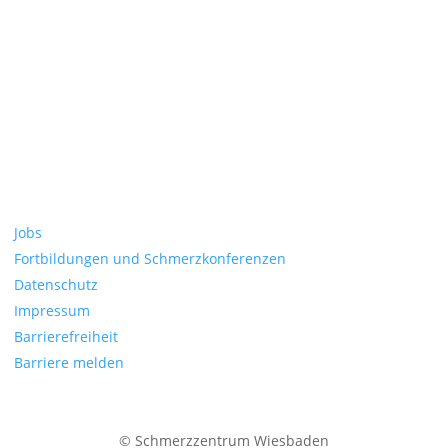
Zur Anmeldung als Neupatient:
Vor einem ersten Termin benötigen wir wichtige Unterlagen von
Ihnen. Wir melden uns nach dem Auswerten bei Ihnen für die
Terminvereinbarung.
$
Patient werden
Jobs
Fortbildungen und Schmerzkonferenzen
Datenschutz
Impressum
Barrierefreiheit
Barriere melden
© Schmerzzentrum Wiesbaden